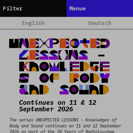
Talking Objects
Filter
Menue
Frankfurt
Home
English
Deutsch
Dakar
About
Read more
Lagos
Projets
UNEXPECTED
Satellites
Calendrier
LESSONS -
Berlin
Blog
Knowledge
Nairobi
People
s of Body
Team
and Sound
Media
Contact
Continues on 11 & 12
September 2026
The series UNEXPECTED LESSONS – Knowledges of
Body and Sound continues on 11 and 12 September
2026 as part of the 20 Years of Radialsystem