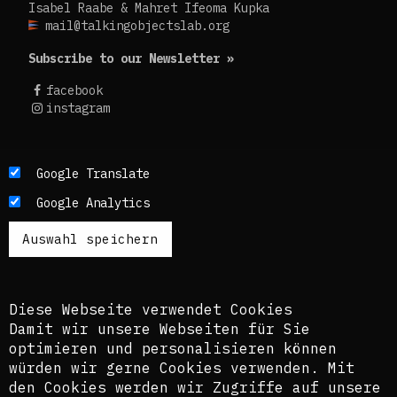
Isabel Raabe & Mahret Ifeoma Kupka
mail@talkingobjectslab.org
Subscribe to our Newsletter »
facebook
instagram
Die Texte dieses Blogs werden in der Regel auf
Google Translate
Englisch und Deutsch, perspektivisch auch auf
Google Analytics
Französisch publiziert. Um einen möglichst
breiten Zugang zu ermöglichen, nutzen wir
zusätzlich ein automatisches Übersetzungstool.
Es ist dem kuratorischen Team bewusst, dass
diese Übersetzungen nicht in allen Fällen der
Komplexität der Themen und Sprachen gerecht
Diese Webseite verwendet Cookies
werden.
Damit wir unsere Webseiten für Sie
optimieren und personalisieren können
The texts of this blog are usually published in
würden wir gerne Cookies verwenden. Mit
English and German, perspectively also in
den Cookies werden wir Zugriffe auf unsere
French. In order to provide the widest possible