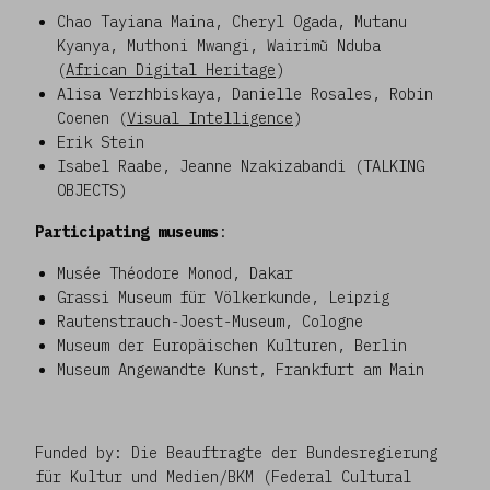
Chao Tayiana Maina, Cheryl Ogada, Mutanu
Kyanya, Muthoni Mwangi, Wairimũ Nduba
(
African Digital Heritage
)
Alisa Verzhbiskaya, Danielle Rosales, Robin
Coenen (
Visual Intelligence
)
Erik Stein
Isabel Raabe, Jeanne Nzakizabandi (TALKING
OBJECTS)
Participating museums
:
Musée Théodore Monod, Dakar
Grassi Museum für Völkerkunde, Leipzig
Rautenstrauch-Joest-Museum, Cologne
Museum der Europäischen Kulturen, Berlin
Museum Angewandte Kunst, Frankfurt am Main
Funded by: Die Beauftragte der Bundesregierung
für Kultur und Medien/BKM (Federal Cultural