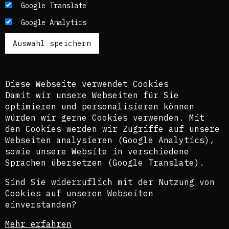
Die Texte dieses Blogs werden in der Regel auf
Google Translate
Englisch und Deutsch, perspektivisch auch auf
Google Analytics
Französisch publiziert. Um einen möglichst
breiten Zugang zu ermöglichen, nutzen wir
zusätzlich ein automatisches Übersetzungstool.
Es ist dem kuratorischen Team bewusst, dass
diese Übersetzungen nicht in allen Fällen der
Komplexität der Themen und Sprachen gerecht
Diese Webseite verwendet Cookies
werden.
Damit wir unsere Webseiten für Sie
optimieren und personalisieren können
The texts of this blog are usually published in
würden wir gerne Cookies verwenden. Mit
English and German, perspectively also in
den Cookies werden wir Zugriffe auf unsere
French. In order to provide the widest possible
Webseiten analysieren (Google Analytics),
access, we also use an automatic translation
sowie unsere Website in verschiedene
tool. The curatorial team is aware that these
translations do not in all cases do justice to
Sprachen übersetzen (Google Translate).
the complexity of the topics and languages.
Sind Sie widerruflich mit der Nutzung von
©Isabel Raabe 2021
Cookies auf unseren Webseiten
einverstanden?
Privacy statement
Mehr erfahren