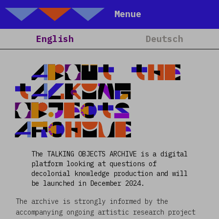
Talking Objects
Menue
Home
English
Deutsch
About
Projects
ABOUT THE
Calendar
TALKING
Blog
OBJECTS
People
ARCHIVE
Team
Media
The TALKING OBJECTS ARCHIVE is a digital
platform looking at questions of
Contact
decolonial knowledge production and will
be launched in December 2024.
The archive is strongly informed by the
accompanying ongoing artistic research project