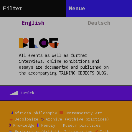
Talking Objects
Filter
Menue
Frankfurt
Home
English
Deutsch
Dakar
About
Lagos
Projects
Blog
Satellites
Calendar
All events as well as further
Berlin
Blog
interviews, online exhibitions and
essays are documented and published on
Nairobi
People
the accompanying TALKING OBJECTS BLOG.
Team
Media
Zurück
Contact
Read more
African philosophy
Contemporary Art
Decolonize
Archive (Archive practices)
Knowledge
Memory
Museum practices
Performance/Artistic Intervention
Talk