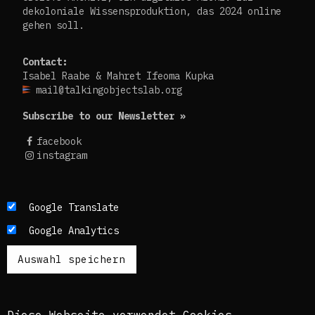
dekoloniale Wissensproduktion, das 2024 online
gehen soll.
Contact:
Isabel Raabe & Mahret Ifeoma Kupka
mail@talkingobjectslab.org
Subscribe to our Newsletter »
facebook
instagram
Die Texte dieses Blogs werden in der Regel auf
Google Translate
Englisch und Deutsch, perspektivisch auch auf
Google Analytics
Französisch publiziert. Um einen möglichst
breiten Zugang zu ermöglichen, nutzen wir
zusätzlich ein automatisches Übersetzungstool.
Es ist dem kuratorischen Team bewusst, dass
diese Übersetzungen nicht in allen Fällen der
Komplexität der Themen und Sprachen gerecht