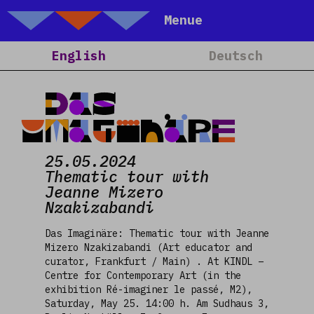
Talking Objects
Menue
Home
English
Deutsch
About
Projects
Das
Calendar
Imaginäre
Blog
25.05.2024
People
Thematic tour with
Jeanne Mizero
Team
Nzakizabandi
Media
Das Imaginäre: Thematic tour with Jeanne
Contact
Mizero Nzakizabandi (Art educator and
curator, Frankfurt / Main) . At KINDL –
Centre for Contemporary Art (in the
exhibition Ré-imaginer le passé, M2),
Saturday, May 25. 14:00 h. Am Sudhaus 3,