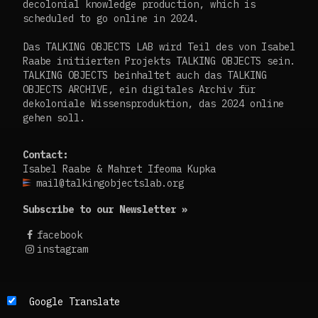
decolonial knowledge production, which is
scheduled to go online in 2024.
Das TALKING OBJECTS LAB wird Teil des von Isabel
Raabe initiierten Projekts TALKING OBJECTS sein.
TALKING OBJECTS beinhaltet auch das TALKING
OBJECTS ARCHIVE, ein digitales Archiv für
dekoloniale Wissensproduktion, das 2024 online
gehen soll.
Contact:
Isabel Raabe & Mahret Ifeoma Kupka
mail@talkingobjectslab.org
Subscribe to our Newsletter »
facebook
instagram
Die Texte dieses Blogs werden in der Regel auf
Google Translate
Englisch und Deutsch, perspektivisch auch auf