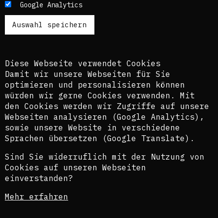
Google Analytics
Französisch publiziert. Um einen möglichst
breiten Zugang zu ermöglichen, nutzen wir
zusätzlich ein automatisches Übersetzungstool.
Es ist dem kuratorischen Team bewusst, dass
diese Übersetzungen nicht in allen Fällen der
Komplexität der Themen und Sprachen gerecht
Diese Webseite verwendet Cookies
werden.
Damit wir unsere Webseiten für Sie
optimieren und personalisieren können
The texts of this blog are usually published in
würden wir gerne Cookies verwenden. Mit
English and German, perspectively also in
den Cookies werden wir Zugriffe auf unsere
French. In order to provide the widest possible
Webseiten analysieren (Google Analytics),
access, we also use an automatic translation
sowie unsere Website in verschiedene
tool. The curatorial team is aware that these
translations do not in all cases do justice to
Sprachen übersetzen (Google Translate).
the complexity of the topics and languages.
Sind Sie widerruflich mit der Nutzung von
©Isabel Raabe 2021
Cookies auf unseren Webseiten
einverstanden?
Privacy statement
Mehr erfahren
Legal Notice