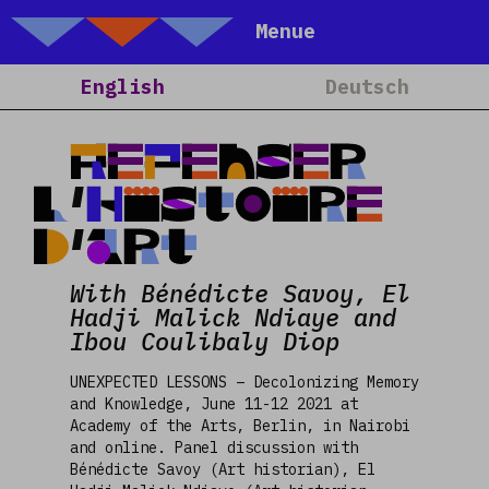
Talking Objects
Menue
Home
English
Deutsch
About
Projects
Repenser
Calendar
l’histoire
Blog
d’art
People
With Bénédicte Savoy, El
Team
Hadji Malick Ndiaye and
Media
Ibou Coulibaly Diop
Contact
UNEXPECTED LESSONS – Decolonizing Memory
and Knowledge, June 11-12 2021 at
Academy of the Arts, Berlin, in Nairobi
and online. Panel discussion with
Bénédicte Savoy (Art historian), El