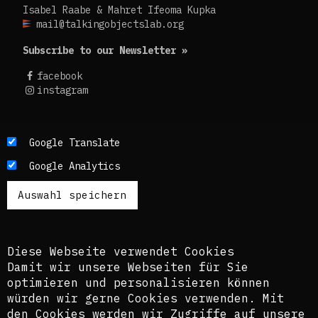
Isabel Raabe & Mahret Ifeoma Kupka
mail@talkingobjectslab.org
Subscribe to our Newsletter »
facebook
instagram
Die Texte dieses Blogs werden in der Regel auf
Google Translate
Englisch und Deutsch, perspektivisch auch auf
Google Analytics
Französisch publiziert. Um einen möglichst
breiten Zugang zu ermöglichen, nutzen wir
zusätzlich ein automatisches Übersetzungstool.
Es ist dem kuratorischen Team bewusst, dass
diese Übersetzungen nicht in allen Fällen der
Komplexität der Themen und Sprachen gerecht
Diese Webseite verwendet Cookies
werden.
Damit wir unsere Webseiten für Sie
optimieren und personalisieren können
The texts of this blog are usually published in
würden wir gerne Cookies verwenden. Mit
English and German, perspectively also in
den Cookies werden wir Zugriffe auf unsere
French. In order to provide the widest possible