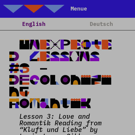
Talking Objects
Menue
Home
English
Deutsch
About
Projects
UNEXPECTE
Calendar
D LESSONS
Blog
#3 –
People
Decolonizi
Team
ng
Media
Romantik
Contact
Lesson 3: Love and
Romantik Reading from
“Kluft und Liebe” by