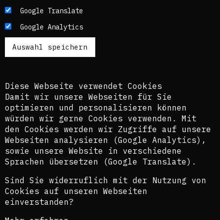
Die Texte dieses Blogs werden in der Regel auf
Google Translate
Englisch und Deutsch, perspektivisch auch auf
Google Analytics
Französisch publiziert. Um einen möglichst
breiten Zugang zu ermöglichen, nutzen wir
zusätzlich ein automatisches Übersetzungstool.
Es ist dem kuratorischen Team bewusst, dass
diese Übersetzungen nicht in allen Fällen der
Komplexität der Themen und Sprachen gerecht
Diese Webseite verwendet Cookies
werden.
Damit wir unsere Webseiten für Sie
optimieren und personalisieren können
The texts of this blog are usually published in
würden wir gerne Cookies verwenden. Mit
English and German, perspectively also in
den Cookies werden wir Zugriffe auf unsere
French. In order to provide the widest possible
Webseiten analysieren (Google Analytics),
access, we also use an automatic translation
sowie unsere Website in verschiedene
tool. The curatorial team is aware that these
translations do not in all cases do justice to
Sprachen übersetzen (Google Translate).
the complexity of the topics and languages.
Sind Sie widerruflich mit der Nutzung von
©Isabel Raabe 2021
Cookies auf unseren Webseiten
einverstanden?
Privacy statement