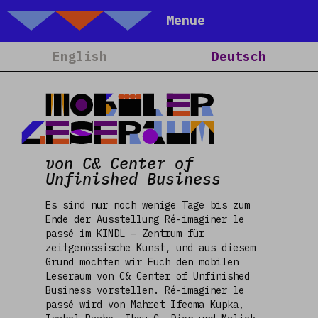
Talking Objects
Menue
Home
English
Deutsch
Über Uns
Projekte
Mobiler
Kalender
Leseraum
Blog
von C& Center of
People
Unfinished Business
Team
Es sind nur noch wenige Tage bis zum
Media
Ende der Ausstellung Ré-imaginer le
passé im KINDL – Zentrum für
Kontakt
zeitgenössische Kunst, und aus diesem
Grund möchten wir Euch den mobilen
Leseraum von C& Center of Unfinished
Business vorstellen. Ré-imaginer le
passé wird von Mahret Ifeoma Kupka,