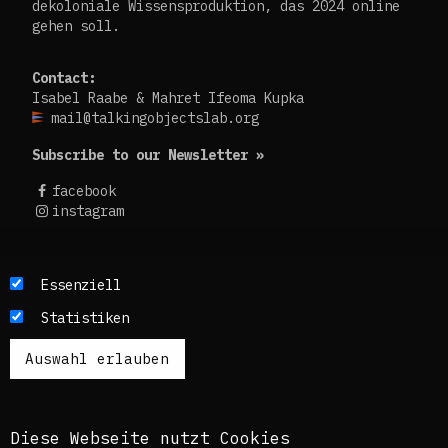
dekoloniale Wissensproduktion, das 2024 online
gehen soll.
Contact:
Isabel Raabe & Mahret Ifeoma Kupka
mail@talkingobjectslab.org
Subscribe to our Newsletter »
facebook
instagram
Die Texte dieses Blogs werden in der Regel auf
Essenziell
Englisch und Deutsch, perspektivisch auch auf
Statistiken
Französisch publiziert. Um einen möglichst
breiten Zugang zu ermöglichen, nutzen wir
zusätzlich ein automatisches Übersetzungstool.
Es ist dem kuratorischen Team bewusst, dass
diese Übersetzungen nicht in allen Fällen der
Komplexität der Themen und Sprachen gerecht
Diese Webseite nutzt Cookies
werden.