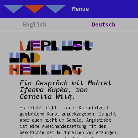
Talking Objects
Menue
Home
English
Deutsch
Über Uns
Projekte
Verlust
Kalender
und
Blog
Heilung
People
Ein Gespräch mit Mahret
Team
Ifeoma Kupka, von
Media
Cornelia Wilß.
Kontakt
Es reicht nicht, in der Kolonialzeit
gestohlene Kunst zurückzugeben. Es geht
aber auch nicht um Schuld. Angestrebt
ist eine Auseinandersetzung mit der
Geschichte der kulturellen Verletzungen,