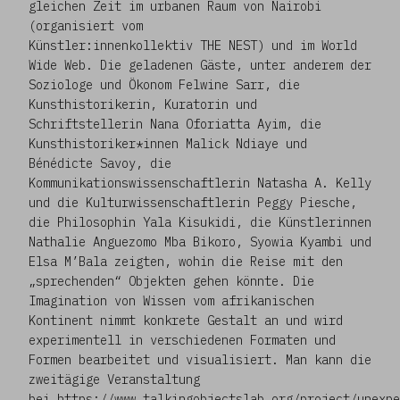
gleichen Zeit im urbanen Raum von Nairobi
(organisiert vom
Künstler:innenkollektiv THE NEST) und im World
Wide Web. Die geladenen Gäste, unter anderem der
Soziologe und Ökonom Felwine Sarr, die
Kunsthistorikerin, Kuratorin und
Schriftstellerin Nana Oforiatta Ayim, die
Kunsthistoriker*innen Malick Ndiaye und
Bénédicte Savoy, die
Kommunikationswissenschaftlerin Natasha A. Kelly
und die Kulturwissenschaftlerin Peggy Piesche,
die Philosophin Yala Kisukidi, die Künstlerinnen
Nathalie Anguezomo Mba Bikoro, Syowia Kyambi und
Elsa M’Bala zeigten, wohin die Reise mit den
„sprechenden“ Objekten gehen könnte. Die
Imagination von Wissen vom afrikanischen
Kontinent nimmt konkrete Gestalt an und wird
experimentell in verschiedenen Formaten und
Formen bearbeitet und visualisiert. Man kann die
zweitägige Veranstaltung
bei
https://www.talkingobjectslab.org/project/unexpe