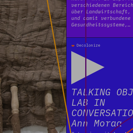
verschiedenen Bereic
über Landwirtschaft,
und damit verbundene
Gesundheitssysteme,
Read more
Decolonize
TALKING OB
LAB IN
CONVERSATI
Ann Moraa