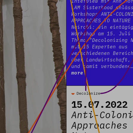
Interview mit Ann Mo
LAM Sisterhood anläs
Workshops ANTI-COLON
APPROACHES TO NATURE
Nairobi: ein eintägi
Workshop am 15. Juli
Thema "Decolonizing 
mit 15 Experten aus
verschiedenen Bereic
über Landwirtschaft,
und damit verbunden
more
Read more
Decolonize
15.07.2022
Anti-Colon
Approaches