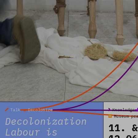
Read more
Read more
Talk
Decolonize
Knowledge
Museum pr
Decolonization
11. &
Labour is