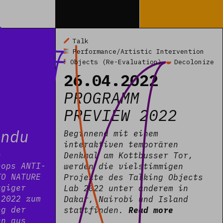
Read more
Talk
Performance/Artistic Intervention
Objects (Re-Evaluation)
Decolonize
26.04.2022
PROGRAMM
PREVIEW 2022
undu
Beginnend mit einem
interaktiven temporären
h
Denkmal am Kottbusser Tor,
hops ANTI-
werden die vielstimmigen
TO NATURE
Projekte des Talking Objects
ägiger
Lab 2022 unter anderem in
 2022 zum
Dakar, Nairobi und Island
ng der
stattfinden.
Read more
en aus