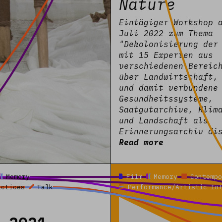
Nature
Eintägiger Workshop 
Juli 2022 zum Thema
"Dekolonisierung der
mit 15 Experten aus
verschiedenen Bereic
über Landwirtschaft,
und damit verbundene
Gesundheitssysteme,
Saatgutarchive, Klim
und Landschaft als
Erinnerungsarchiv di
Read more
Read more
Memory
Film
Memory
Contempo
actices
Talk
Performance/Artistic In