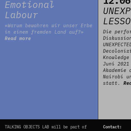
12.06
Emotional
UNEXP
Labour
LESSO
«Warum bewahren wir unser Erbe
Die perfo
in einem fremden Land auf?»
Diskussio
Read more
UNEXPECTE
Decoloniz
Knowledge
Juni 2021
Akademie 
Nairobi u
statt.
Re
TALKING OBJECTS LAB will be part of
Contact: