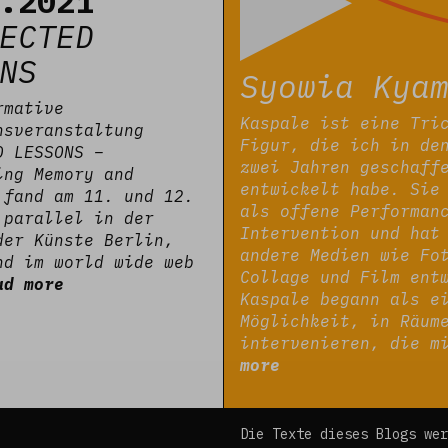
.2021
ECTED
NS
Syowia Kya
rmative
Kaspale ist eine Tri
nsveranstaltung
Figur, die ich in de
D LESSONS –
zwei Jahren geschaff
ing Memory and
entwickelt habe. Sie
 fand am 11. und 12.
als offene Performan
 parallel in der
Intervention und hat
der Künste Berlin,
andere Medien wie Fo
nd im world wide web
Collage und Film ent
ad more
Kaspale begann als e
Möglichkeit, in Räum
intervenieren, die 
more
Die Texte dieses Blogs wer