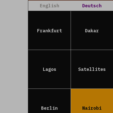
lebendigen Berliner
English
Deutsch
Read more
Filter
Frankfurt
Dakar
Lagos
Satellites
Berlin
Nairobi