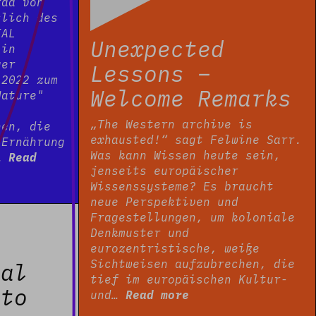
raa von
slich des
IAL
Unexpected
 in
ger
Lessons –
 2022 zum
Welcome Remarks
Nature"
„The Western archive is
hen, die
exhausted!“ sagt Felwine Sarr.
 Ernährung
Was kann Wissen heute sein,
e…
Read
jenseits europäischer
Wissenssysteme? Es braucht
neue Perspektiven und
Fragestellungen, um koloniale
Denkmuster und
eurozentristische, weiße
Sichtweisen aufzubrechen, die
ial
tief im europäischen Kultur-
 to
und…
Read more