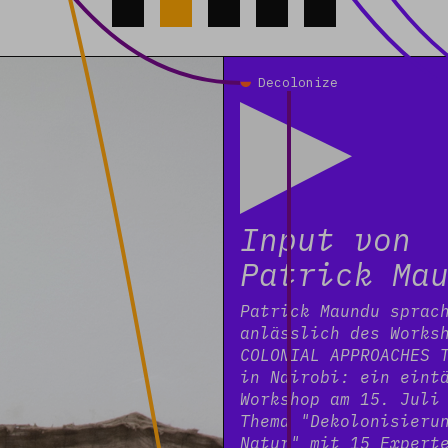
Read more
Decolonize
Input von
Patrick Ma
Patrick Maundu sprac
anlässlich des Works
COLONIAL APPROACHES 
in Nairobi: ein eint
Workshop am 15. Juli
Thema "Dekolonisieru
Natur" mit 15 Expert