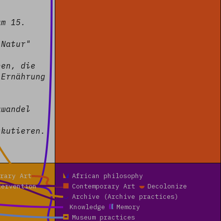
am 15.
 Natur"
hen, die
 Ernährung
awandel
skutieren.
Read more
rary Art
African philosophy
tervention
Contemporary Art
Decolonize
Archive (Archive practices)
Knowledge
Memory
Museum practices