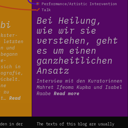
Performance/Artistic Intervention
Talk
Bei Heilung,
mbi
wie wir sie
ckster-
verstehen, geht
n letzten
es um einen
en und
 begann
ganzheitlichen
ce-
 sich in
Ansatz
tografie,
wickelt.
Interview mit den Kuratorinnen
ine
Mahret Ifeoma Kupka und Isabel
e zu
Raabe
Read more
mit…
Read
den in der
The texts of this blog are usually