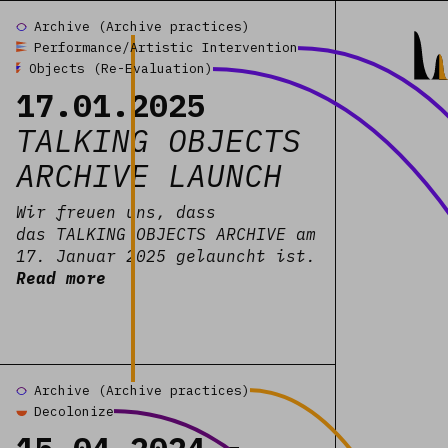
Read more
Read more
Archive (Archive practices)
ECTED
Performance/Artistic Intervention
Objects (Re-Evaluation)
17.01.2025
ONS -
TALKING OBJECTS
ledge
ARCHIVE LAUNCH
Wir freuen uns, dass
 Body
das TALKING OBJECTS ARCHIVE am
17. Januar 2025 gelauncht ist.
Read more
Sound
 11. und
Read more
tember 2026
Archive (Archive practices)
Decolonize