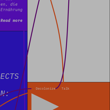
hen, die
 Ernährung
…
Read more
JECTS
Read more
Decolonize
Talk
ON: