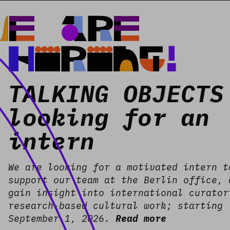
We are
hiring!
TALKING OBJECTS
looking for an
intern
We are looking for a motivated intern t
support our team at the Berlin office, 
gain insight into international curator
research-based cultural work; starting
September 1, 2026.
Read more