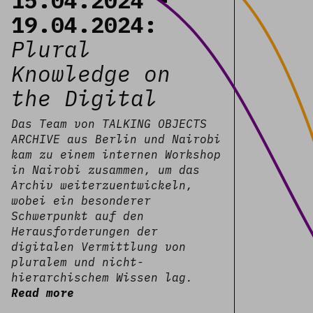
ührt
15.04.2024 -
19.04.2024:
ED LESSONS – Knowledges of
Plural
d am 11. und 12. September
Knowledge on
 Jubiläumsprogramms „20
tem“ fortgesetzt. #3
the Digital
N ACADEMIA eröffnet einen
Das Team von TALKING OBJECTS
Frage „How Does Dance
ARCHIVE aus Berlin und Nairobi
 geleitet wird. In
kam zu einem internen Workshop
Performances präsentiert #4
in Nairobi zusammen, um das
ODY IN DANCE die
Archiv weiterzuentwickeln,
ktiken von Dr. Rajyashree
wobei ein besonderer
capié Charry und Sage Ni’Ja
Schwerpunkt auf den
ucht den Körper als einen
Herausforderungen der
digitalen Vermittlung von
chte, Emotion, Wissen und
pluralem und nicht-
treffen.
Read more
hierarchischem Wissen lag.
Read more